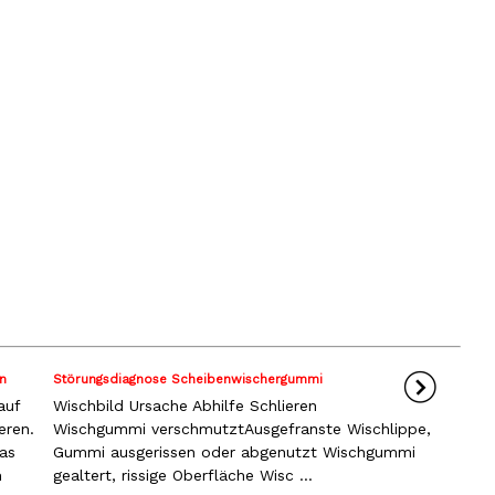
n
Störungsdiagnose Scheibenwischergummi
auf
Wischbild Ursache Abhilfe Schlieren
eren.
Wischgummi verschmutztAusgefranste Wischlippe,
das
Gummi ausgerissen oder abgenutzt Wischgummi
m
gealtert, rissige Oberfläche Wisc ...