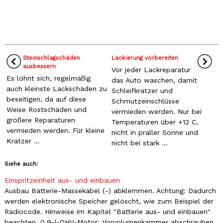
Steinschlagschäden
Lackierung vorbereiten
ausbessern
Vor jeder Lackreparatur
Es lohnt sich, regelmäßig
das Auto waschen, damit
auch kleinste Lackschäden zu
Schleifkratzer und
beseitigen, da auf diese
Schmutzeinschlüsse
Weise Rostschäden und
vermieden werden. Nur bei
größere Reparaturen
Temperaturen über +12 C,
vermieden werden. Für kleine
nicht in praller Sonne und
Kratzer ...
nicht bei stark ...
Siehe auch:
Einspritzeinheit aus- und einbauen
Ausbau Batterie-Massekabel (-) abklemmen. Achtung: Dadurch
werden elektronische Speicher gelöscht, wie zum Beispiel der
Radiocode. Hinweise im Kapitel "Batterie aus- und einbauen"
beachten. 0,9-l-OHV-Motor: Vorvolumenkammer abschrauben