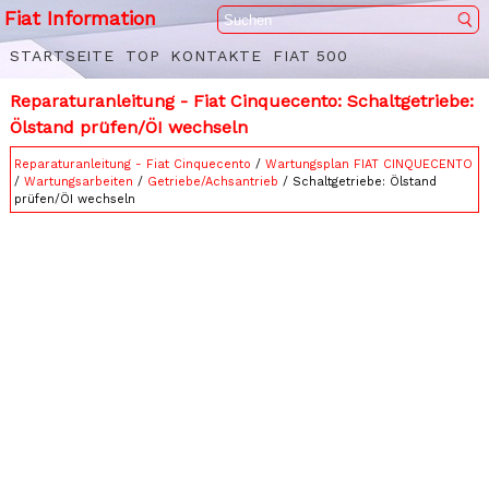
Fiat Information
STARTSEITE
TOP
KONTAKTE
FIAT 500
Reparaturanleitung - Fiat Cinquecento: Schaltgetriebe:
Ölstand prüfen/ÖI wechseln
Reparaturanleitung - Fiat Cinquecento
/
Wartungsplan FIAT CINQUECENTO
/
Wartungsarbeiten
/
Getriebe/Achsantrieb
/ Schaltgetriebe: Ölstand
prüfen/ÖI wechseln