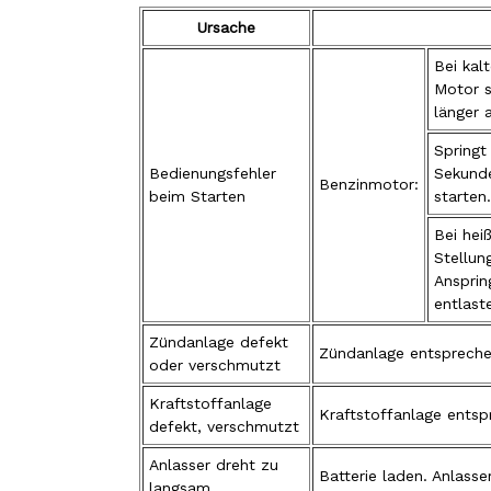
Ursache
Bei ka
Motor s
länger 
Springt
Bedienungsfehler
Sekunde
Benzinmotor:
beim Starten
starten.
Bei hei
Stellun
Ansprin
entlast
Zündanlage defekt
Zündanlage entspreche
oder verschmutzt
Kraftstoffanlage
Kraftstoffanlage ents
defekt, verschmutzt
Anlasser dreht zu
Batterie laden. Anlasse
langsam