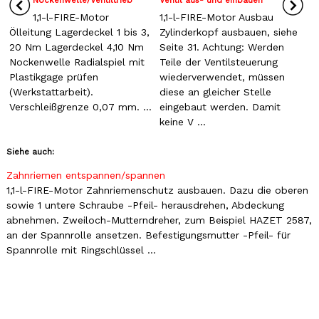
1,1-l-FIRE-Motor
1,1-l-FIRE-Motor Ausbau
Ölleitung Lagerdeckel 1 bis 3,
Zylinderkopf ausbauen, siehe
20 Nm Lagerdeckel 4,10 Nm
Seite 31. Achtung: Werden
Nockenwelle Radialspiel mit
Teile der Ventilsteuerung
Plastikgage prüfen
wiederverwendet, müssen
(Werkstattarbeit).
diese an gleicher Stelle
Verschleißgrenze 0,07 mm. ...
eingebaut werden. Damit
keine V ...
Siehe auch:
Zahnriemen entspannen/spannen
1,1-l-FIRE-Motor Zahnriemenschutz ausbauen. Dazu die oberen
sowie 1 untere Schraube -Pfeil- herausdrehen, Abdeckung
abnehmen. Zweiloch-Mutterndreher, zum Beispiel HAZET 2587,
an der Spannrolle ansetzen. Befestigungsmutter -Pfeil- für
Spannrolle mit Ringschlüssel ...