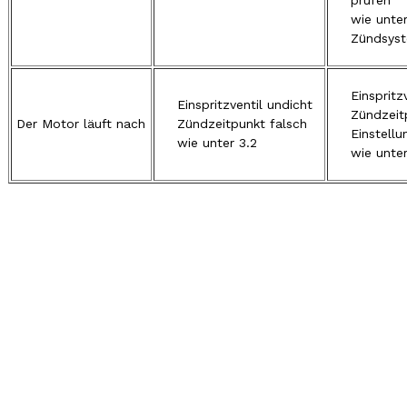
prüfen
wie unter 
Zündsyst
Einspritz
Einspritzventil undicht
Zündzeit
Der Motor läuft nach
Zündzeitpunkt falsch
Einstellu
wie unter 3.2
wie unter