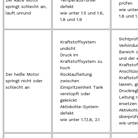
Der kalte Motor
Temperaturfühler
prüfen
springt schlecht an,
defekt
wie unter
läuft unrund
wie unter 1.5 und 1.6,
1.8 und 1
1.8 und 1.9
Sichtprüf
Kraftstoffsystem
Verbindu
undicht
Bereich 
Druck im
und der e
Kraftstoffsystem zu
Kraftsto
hoch
Anschlüs
Der heiße Motor
Rücklaufleitung
Kraftsto
springt nicht oder
zwischen
lassen, 
schlecht an
Einspritzeinheit Tank
Druckreg
verstopft oder
Leitung r
geknickt
ersetzen
Aktivkohle-System
Aktivkoh
defekt
überprüf
wie unter 1.7,1.8, 2.1
wie unter 