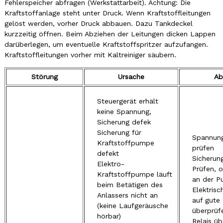
Fehlerspeicher abfragen (Werkstattarbeit). Achtung: Die
Kraftstoffanlage steht unter Druck. Wenn Kraftstoffleitungen
gelöst werden, vorher Druck abbauen. Dazu Tankdeckel
kurzzeitig öffnen. Beim Abziehen der Leitungen dicken Lappen
darüberlegen, um eventuelle Kraftstoffspritzer aufzufangen.
Kraftstoffleitungen vorher mit Kaltreiniger säubern.
Störung
Ursache
Ab
Steuergerät erhält
keine Spannung,
Sicherung defek
Sicherung für
Spannung
Kraftstoffpumpe
prüfen
defekt
Sicherun
Elektro-
Prüfen, 
Kraftstoffpumpe läuft
an der P
beim Betätigen des
Elektris
Anlassers nicht an
auf gute 
(keine Laufgeräusche
überprüf
hörbar)
Relais ü