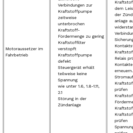
Kraftsto
Verbindungen zur
dem Leis
Kraftstoffpumpe
der Zünd-
zeitweise
anlage a
unterbrochen
widersta
Kraftstoff-
Verbindu
Fördermenge zu gering
Sicherun
Kraftstoffilter
Kontakts
Motoraussetzer im
verstopft
Kraftsto
Fahrbetrieb
Kraftstoffpumpe
Relais pr
defekt
Kontakte
Steuergerät erhält
erneuern.
teilweise keine
Stromau
Spannung
Kraftsto
wie unter 1.6, 1.8-1.11,
prüfen
2.1
Kraftsto
Störung in der
Förderme
Zündanlage
Kraftstof
Kraftsto
prüfen
Spannung