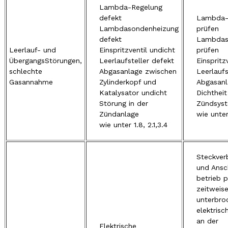
Lambda-Regelung
defekt
Lambda-
Lambdasondenheizung
prüfen
defekt
Lambdas
Leerlauf- und
Einspritzventil undicht
prüfen
ÜbergangsStörungen,
Leerlaufsteller defekt
Einspritz
schlechte
Abgasanlage zwischen
Leerlaufs
Gasannahme
Zylinderkopf und
Abgasanl
Katalysator undicht
Dichtheit
Störung in der
Zündsyst
Zündanlage
wie unter 
wie unter 1.8, 2.1,3.4
Steckver
und Ansc
betrieb 
zeitweis
unterbro
elektrisc
an der
Elektrische