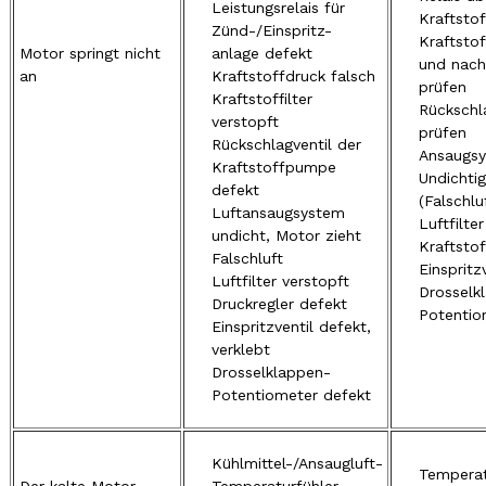
Leistungsrelais für
Kraftsto
Zünd-/Einspritz-
Kraftstof
Motor springt nicht
anlage defekt
und nach
an
Kraftstoffdruck falsch
prüfen
Kraftstoffilter
Rückschl
verstopft
prüfen
Rückschlagventil der
Ansaugsy
Kraftstoffpumpe
Undichtig
defekt
(Falschlu
Luftansaugsystem
Luftfilte
undicht, Motor zieht
Kraftsto
Falschluft
Einspritz
Luftfilter verstopft
Drosselk
Druckregler defekt
Potentio
Einspritzventil defekt,
verklebt
Drosselklappen-
Potentiometer defekt
Kühlmittel-/Ansaugluft-
Temperat